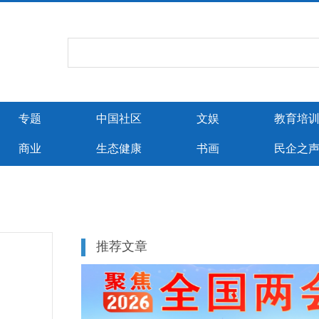
专题
中国社区
文娱
教育培
商业
生态健康
书画
民企之
推荐文章