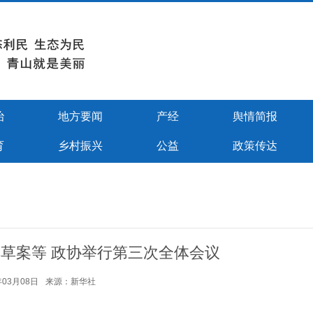
治
地方要闻
产经
舆情简报
育
乡村振兴
公益
政策传达
草案等 政协举行第三次全体会议
年03月08日
来源：新华社