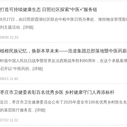
打造可持续健康生态 日照社区探索“中医+”服务链
9月27日，由日照碧霞湖社区联合中检中医日照办事处、海恒物业管理股
列主题活动...
[详细]
09/30 22:33
植根民族记忆，焕新本草未来——浩道集团总部落地暨中医药薪
时值中国人民抗日战争暨世界反法西斯战争胜利80周年，在这个承载着
召开以“中医药的...
[详细]
09/21 11:40
枣庄市卫健委表彰百名优秀乡医 乡村健康守门人再添标杆
近日，枣庄市卫生健康委员会公布了2025年度全市100名优秀乡村医
的基层医疗服务贡...
[详细]
07/22 11:22