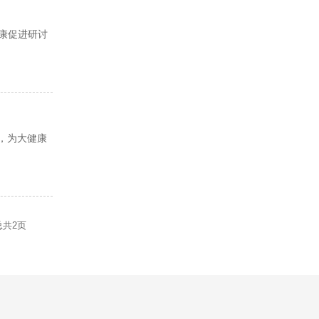
康促进研讨
展，为大健康
总共
2
页