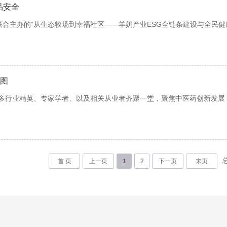
品安全
合主办的“从生态牧场到幸福社区——羊奶产业ESG全链条建设与全民健
图
开，众多行业精英、专家学者、以及相关从业者齐聚一堂，聚焦中医药创新发
首 页
上一页
1
2
下一页
末页