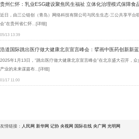
贵州仁怀：乳业ESG建设聚焦民生福祉 立体化治理模式保障食
近日，由三公链创（青岛）网络科技有限公司与民生生态·三公共享平台联
会”在贵州省仁怀...
[详细]
05/13 13:39
浩道国际跳出医疗做大健康北京宣言峰会：擘画中医药创新新蓝
2025年1月13日，“跳出医疗做大健康北京宣言峰会”在北京盛大召
产业的未来谋篇布...
[详细]
01/17 11:00
友情链接：
人民网
新华网
记协
央视网
国际在线
央广网
光明网