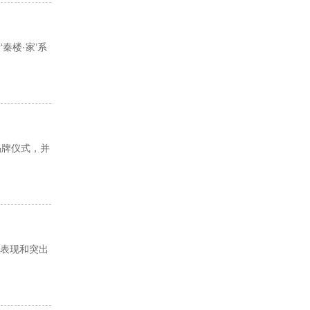
秦楼·家’系
揭牌仪式，并
作表现和突出