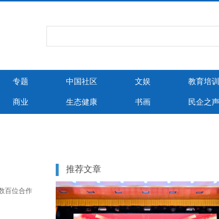
专题
中国社区
文娱
教育培
商业
生态健康
书画
民企之
推荐文章
国数百位合作